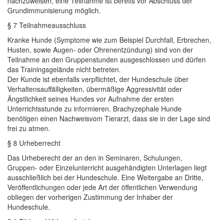
nachzuweisen, eine Teilnahme ist bereits vor Abschluss der
Grundimmunisierung möglich.
§ 7 Teilnahmeausschluss
Kranke Hunde (Symptome wie zum Beispiel Durchfall, Erbrechen,
Husten, sowie Augen- oder
Ohrenentzündung
) sind von der
Teilnahme an den Gruppenstunden ausgeschlossen und
dürfen
das Trainingsgelände nicht betreten.
Der Kunde ist ebenfalls verpflichtet, der Hundeschule
über
Verhaltensauffälligkeiten,
übermäßige
Aggressivität oder
Ängstlichkeit seines Hundes vor Aufnahme der ersten
Unterrichtsstunde zu informieren.
B
rachyzephale Hunde
benötigen
einen Nachweis
vom Tierarzt, dass sie in der Lage sind
frei zu atmen.
§ 8 Urheberrecht
Das Urheberecht der an den in Seminaren, Schulungen,
Gruppen- oder Einzelunterricht ausgehändigten Unterlagen liegt
ausschließlich bei der Hundeschule. Eine Weitergabe an Dritte,
Veröffentlichungen oder jede Art der öffentlichen Verwendung
obliegen der vorherigen Zustimmung der Inhaber der
Hundeschule.